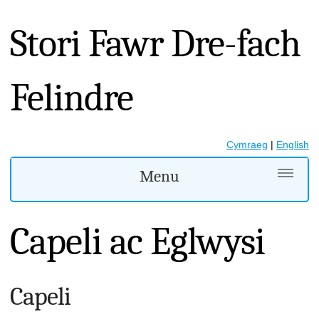
Stori Fawr Dre-fach
Felindre
Cymraeg
|
English
Menu
Capeli ac Eglwysi
Capeli