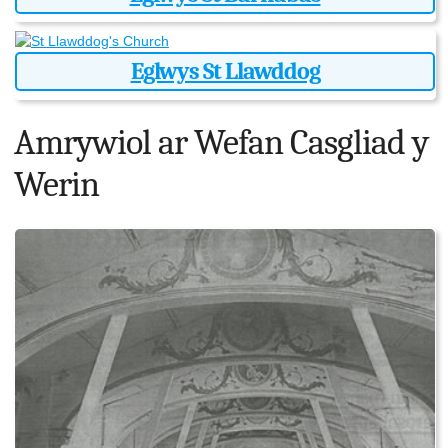
Eglwys St Llawddog
Amrywiol ar Wefan Casgliad y
Werin