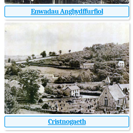
Enwadau Anghydffurfiol
Cristnogaeth