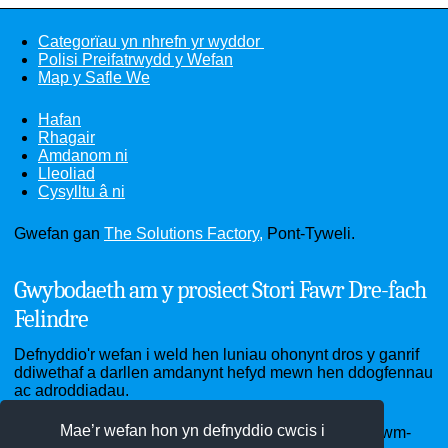
Categorïau yn nhrefn yr wyddor
Polisi Preifatrwydd y Wefan
Map y Safle We
Hafan
Rhagair
Amdanom ni
Lleoliad
Cysylltu â ni
Gwefan gan
The Solutions Factory,
Pont-Tyweli.
Gwybodaeth am y prosiect Stori Fawr Dre-fach
Felindre
Defnyddio'r wefan i weld hen luniau ohonynt dros y ganrif
ddiwethaf a darllen amdanynt hefyd mewn hen ddogfennau
ac adroddiadau.
Mae’r wefan hon yn defnyddio cwcis i
Ardal Dre-fach Felindre - sef pentrefi Cwmhiraeth, Cwm-