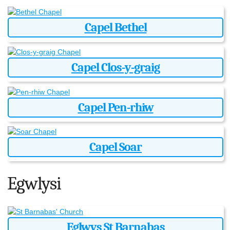
Capel Bethel
Capel Clos-y-graig
Capel Pen-rhiw
Capel Soar
Egwlysi
Eglwys St Barnabas